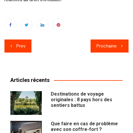
Navigation
Prev
Prochaine
de
l’article
Articles récents
Destinations de voyage
originales : 8 pays hors des
sentiers battus
Que faire en cas de problème
avec son coffre-fort ?